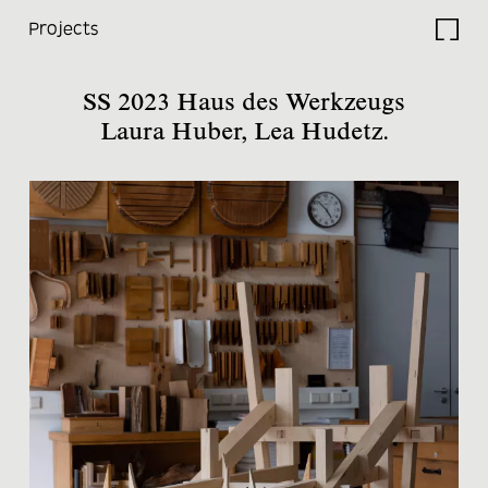
Projects
Studio
SS 2023 Haus des Werkzeugs
Laura Huber, Lea Hudetz.
Projects
Current
Lectures
Travels
Research
Thesis
Electives