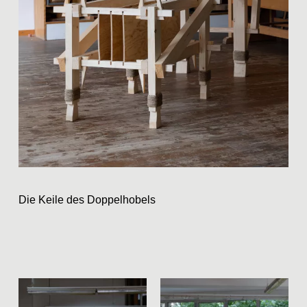
Team
Home
Instagram
Datenschutz
Impressum
raumundgestalt@tugraz.at
T
+43 316 873-6481
Die Keile des Doppelhobels