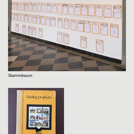
Team
Home
Instagram
Datenschutz
Impressum
raumundgestalt@tugraz.at
T
+43 316 873-6481
Stammbaum