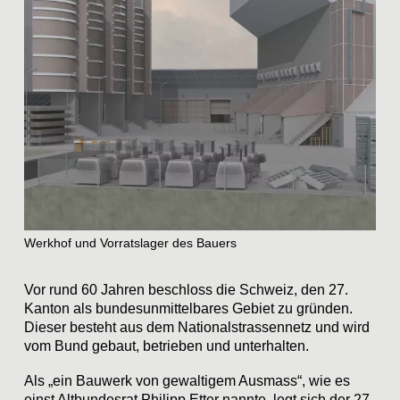
Team
Home
Instagram
Datenschutz
Impressum
raumundgestalt@tugraz.at
T
+43 316 873-6481
Werkhof und Vorratslager des Bauers
Vor rund 60 Jahren beschloss die Schweiz, den 27.
Kanton als bundesunmittelbares Gebiet zu gründen.
Dieser besteht aus dem Nationalstrassennetz und wird
vom Bund gebaut, betrieben und unterhalten.
Als „ein Bauwerk von gewaltigem Ausmass“, wie es
einst Altbundesrat Philipp Etter nannte, legt sich der 27.