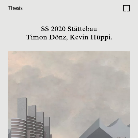
Thesis
Studio
SS 2020 Stättebau
Timon Dönz, Kevin Hüppi.
Projects
Current
Lectures
Travels
Research
Thesis
Electives