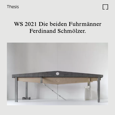
Thesis
Studio
WS 2021 Die beiden Fuhrmänner
Ferdinand Schmölzer.
Projects
Current
Lectures
Travels
Research
Thesis
Electives