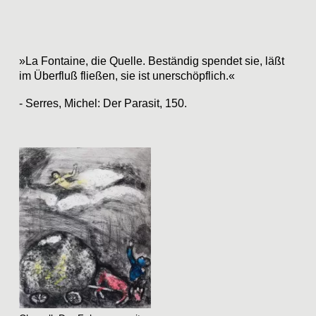
Team
Home
»La Fontaine, die Quelle. Beständig spendet sie, läßt
Instagram
im Überfluß fließen, sie ist unerschöpflich.«
Datenschutz
- Serres, Michel: Der Parasit, 150.
Impressum
raumundgestalt@tugraz.at
T
+43 316 873-6481