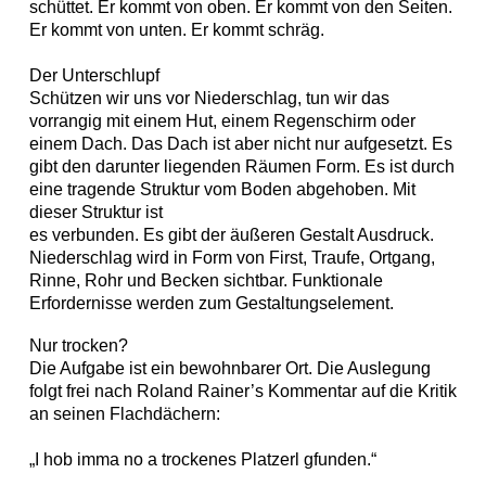
Team
schüttet. Er kommt von oben. Er kommt von den Seiten.
Er kommt von unten. Er kommt schräg.
Home
Der Unterschlupf
Schützen wir uns vor Niederschlag, tun wir das
Instagram
vorrangig mit einem Hut, einem Regenschirm oder
Datenschutz
einem Dach. Das Dach ist aber nicht nur aufgesetzt. Es
Impressum
gibt den darunter liegenden Räumen Form. Es ist durch
eine tragende Struktur vom Boden abgehoben. Mit
raumundgestalt@tugraz.at
dieser Struktur ist
es verbunden. Es gibt der äußeren Gestalt Ausdruck.
T
+43 316 873-6481
Niederschlag wird in Form von First, Traufe, Ortgang,
Rinne, Rohr und Becken sichtbar. Funktionale
Erfordernisse werden zum Gestaltungselement.
Nur trocken?
Die Aufgabe ist ein bewohnbarer Ort. Die Auslegung
folgt frei nach Roland Rainer’s Kommentar auf die Kritik
an seinen Flachdächern:
„I hob imma no a trockenes Platzerl gfunden.“