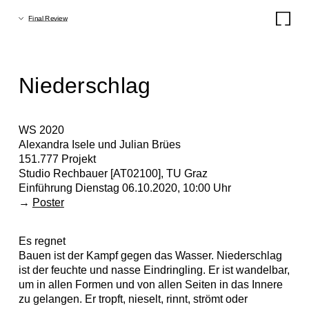
Intro
Final Review
Final Review
Studio
Niederschlag
Projects
Current
WS 2020
Alexandra Isele und Julian Brües
Lectures
151.777 Projekt
Studio Rechbauer [AT02100], TU Graz
Travels
Einführung Dienstag 06.10.2020, 10:00 Uhr
→
Poster
Research
Es regnet
Thesis
Bauen ist der Kampf gegen das Wasser. Niederschlag
ist der feuchte und nasse Eindringling. Er ist wandelbar,
Electives
um in allen Formen und von allen Seiten in das Innere
zu gelangen. Er tropft, nieselt, rinnt, strömt oder