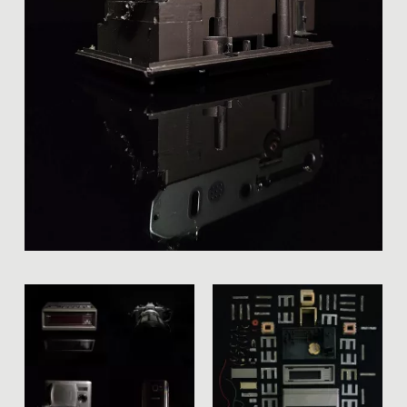
Team
Home
Instagram
Datenschutz
Impressum
raumundgestalt@tugraz.at
T
+43 316 873-6481