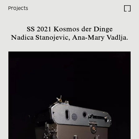
Projects
Studio
SS 2021 Kosmos der Dinge
Nadica Stanojevic, Ana-Mary Vadlja.
Projects
Current
Lectures
Travels
Research
Thesis
Electives