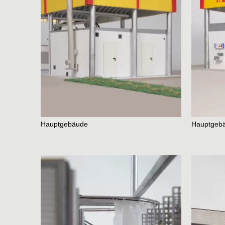
Projects
Current
Lectures
Travels
Hauptgebäude
Hauptgeb
Research
Thesis
Electives