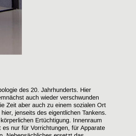
ypologie des 20. Jahrhunderts. Hier
demnächst auch wieder verschwunden
die Zeit aber auch zu einem sozialen Ort
t hier, jenseits des eigentlichen Tankens.
k führen eine stille Unterhaltung. Wir
r körperlichen Ertüchtigung. Innenraum
 und Her zwischen struktureller Identität
 es nur für Vorrichtungen, für Apparate
einung. Fehlt der Struktur der Wille zum
. Nebensächliches ersetzt das