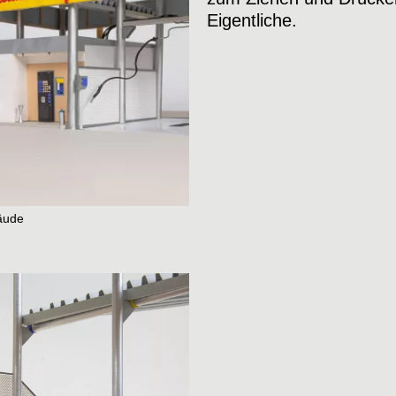
Ausdruck, kommt hera
Eigentliche.
geht nicht über die 
Und Ausdruck ohne G
Innenwelt, produzier
um Transparenz.
We
raumundgestalt@tug
T
+43 316 873-6481
äude
Instagram
Datenschutz
Impressum