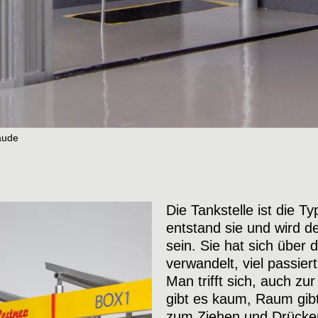
äude
Die Tankstelle ist die T
entstand sie und wird 
sein. Sie hat sich über 
verwandelt, viel passier
Struktur und Ausdruc
Man trifft sich, auch zu
spüren das feine Hin
gibt es kaum, Raum gibt
und (äusserer) Ersch
zum Ziehen und Drücken