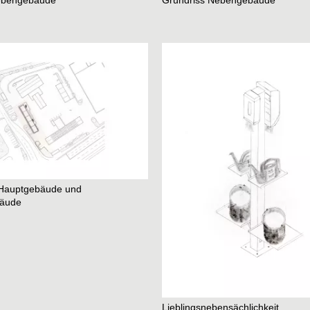
ebengebäude
Grundriss Nebengebäude
Hauptgebäude und
äude
Lieblingsnebensächlichkeit