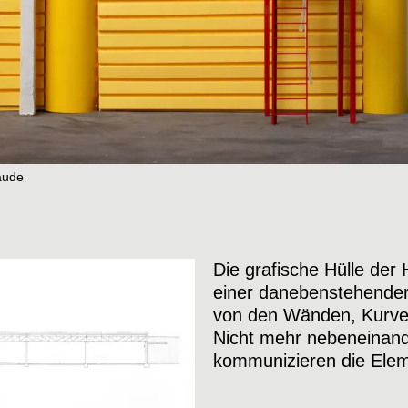
äude
Die grafische Hülle der 
einer danebenstehender 
von den Wänden, Kurven
Struktur und Ausdruc
Nicht mehr nebeneinand
spüren das feine Hin
kommunizieren die Elem
und (äusserer) Ersch
Ausdruck, kommt hera