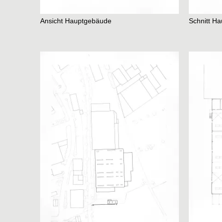
Projects
Ansicht Hauptgebäude
Schnitt H
Current
Lectures
Travels
Research
Thesis
Electives