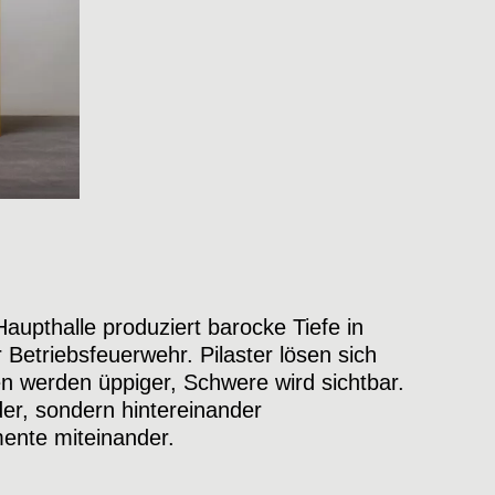
Haupthalle produziert barocke Tiefe in
Betriebsfeuerwehr. Pilaster lösen sich
 werden üppiger, Schwere wird sichtbar.
k führen eine stille Unterhaltung. Wir
er, sondern hintereinander
 und Her zwischen struktureller Identität
ente miteinander.
einung. Fehlt der Struktur der Wille zum
us ein blosses Gestell. Die Vorstellung