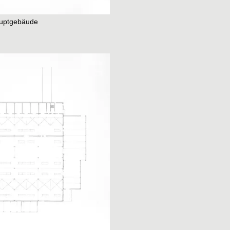
geht nicht über die 
Und Ausdruck ohne G
auptgebäude
Innenwelt, produzier
um Transparenz.
We
raumundgestalt@tug
T
+43 316 873-6481
Instagram
Datenschutz
Impressum