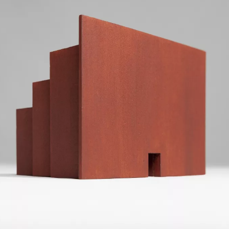
Struktur und Ausdruc
spüren das feine Hin
und (äusserer) Ersch
Ausdruck, kommt hera
geht nicht über die 
Und Ausdruck ohne G
Innenwelt, produzier
um Transparenz.
We
raumundgestalt@tug
T
+43 316 873-6481
Instagram