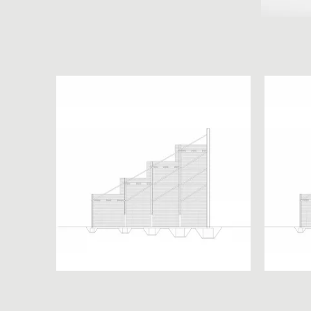
Research
Thesis
Electives
Team
Home