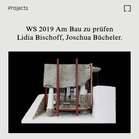
Projects
Studio
WS 2019 Am Bau zu prüfen
Lidia Bischoff, Joschua Bücheler.
Projects
Current
Lectures
Travels
Research
Thesis
Electives