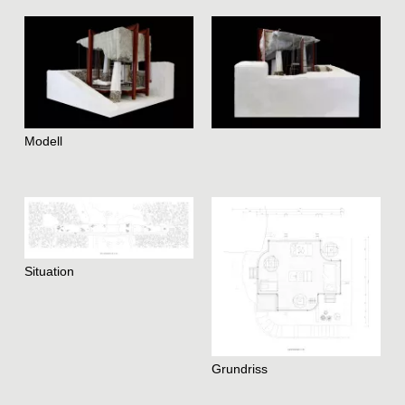
Team
Home
Instagram
Datenschutz
Impressum
Modell
raumundgestalt@tugraz.at
T
+43 316 873-6481
Situation
Grundriss