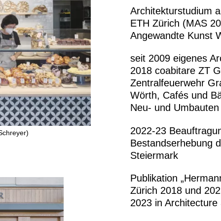
um Transparenz.
We
Architekturstudium 
ETH Zürich (MAS 200
Angewandte Kunst W
raumundgestalt@tug
seit 2009 eigenes Arc
T
+43 316 873-6481
2018 coabitare ZT 
Instagram
Zentralfeuerwehr Gr
Datenschutz
Wörth, Cafés und Bäc
Impressum
Neu- und Umbauten
2022-23 Beauftragu
Schreyer)
Bestandserhebung d
Steiermark
Publikation „Herman
Zürich 2018 und 202
2023 in Architecture