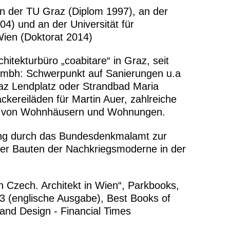
iterlesen
an der TU Graz (Diplom 1997), an der
4) und an der Universität für
ien (Doktorat 2014)
raz.at
hitekturbüro „coabitare“ in Graz, seit
Gmbh: Schwerpunkt auf Sanierungen u.a
az Lendplatz oder Strandbad Maria
kereiläden für Martin Auer, zahlreiche
 von Wohnhäusern und Wohnungen.
ng durch das Bundesdenkmalamt zur
er Bauten der Nachkriegsmoderne in der
n Czech. Architekt in Wien“, Parkbooks,
3 (englische Ausgabe), Best Books of
 and Design - Financial Times