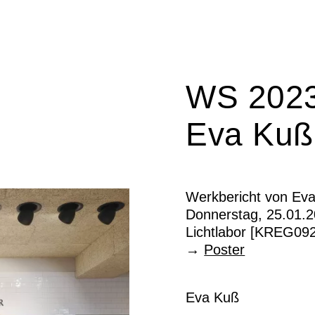
WS 2023
Eva Kuß
Werkbericht von Ev
Struktur und Ausdruc
Donnerstag, 25.01.2
spüren das feine Hin
Lichtlabor [KREG092
und (äusserer) Ersch
→
Poster
Ausdruck, kommt hera
geht nicht über die 
Und Ausdruck ohne G
Eva Kuß
Innenwelt, produzier